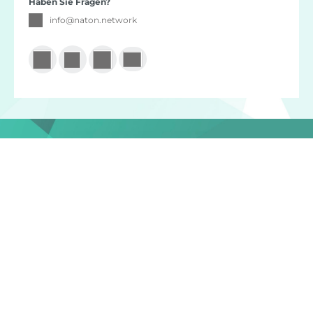
Haben Sie Fragen?
info
@
naton.network