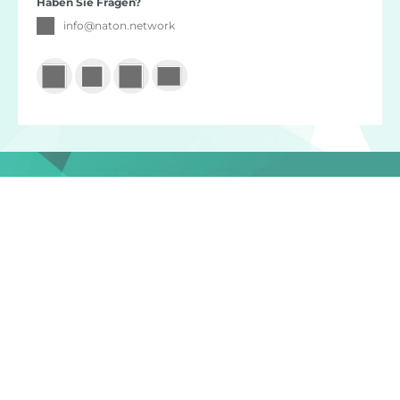
Haben Sie Fragen?
info
@
naton.network