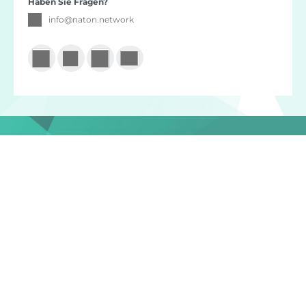
Haben Sie Fragen?
info
@
naton.network