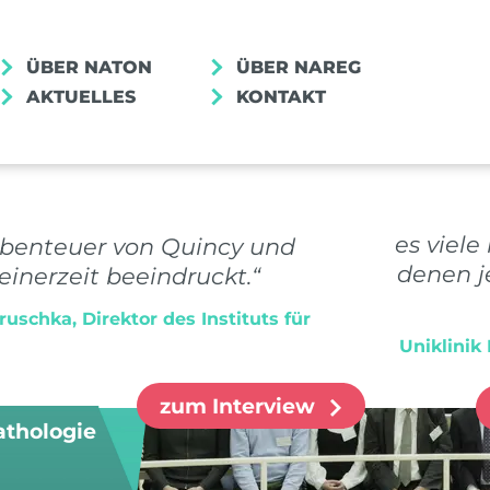
ÜBER NATON
ÜBER NAREG
AKTUELLES
KONTAKT
MENSCHEN IM NUM
„In der Pathologie gibt es viel
Abenteuer von Quincy und
Beschreibungen, unter denen jed
inerzeit beeindruckt.“
etwas vorstellen kann.“
uschka, Direktor des Instituts für
Dr. med. Saskia von Stillfried, Uniklin
zum Interview
athologie