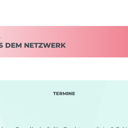
–
S DEM NETZWERK
TERMINE