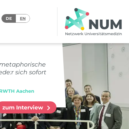
DE
EN
e metaphorische
e:r sich sofort
ik RWTH Aachen
zum Interview