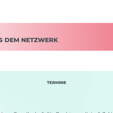
–
S DEM NETZWERK
TERMINE