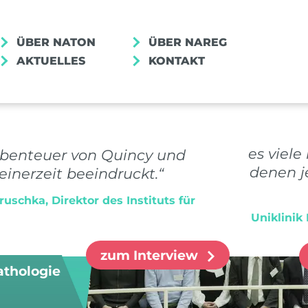
ÜBER NATON
ÜBER NAREG
AKTUELLES
KONTAKT
MENSCHEN IM NUM
„In der Pathologie gibt es viel
Abenteuer von Quincy und
Beschreibungen, unter denen jed
inerzeit beeindruckt.“
etwas vorstellen kann.“
uschka, Direktor des Instituts für
Dr. med. Saskia von Stillfried, Uniklin
zum Interview
athologie