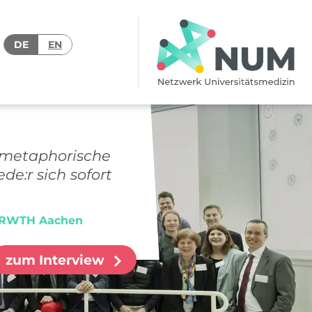
DE
EN
e metaphorische
e:r sich sofort
ik RWTH Aachen
zum Interview