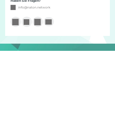
Haben Sie Fragen?
info
@
naton.network