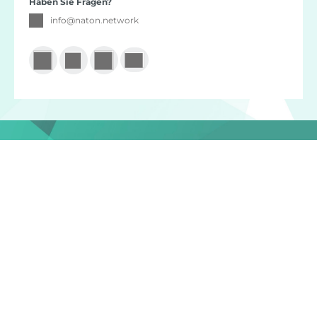
Haben Sie Fragen?
info
@
naton.network