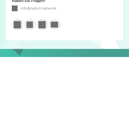
Haben Sie Fragen?
info
@
naton.network