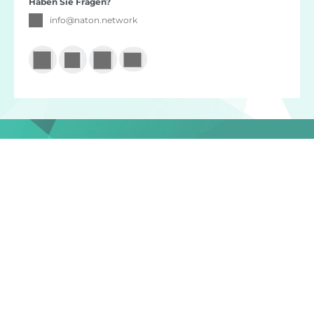
Haben Sie Fragen?
info
@
naton.network