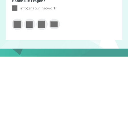
Haben Sie Fragen?
info
@
naton.network