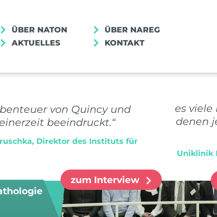
ÜBER NATON
ÜBER NAREG
AKTUELLES
KONTAKT
MENSCHEN IM NUM
„In der Pathologie gibt es viel
Abenteuer von Quincy und
Beschreibungen, unter denen jed
inerzeit beeindruckt.“
etwas vorstellen kann.“
uschka, Direktor des Instituts für
Dr. med. Saskia von Stillfried, Uniklin
zum Interview
athologie