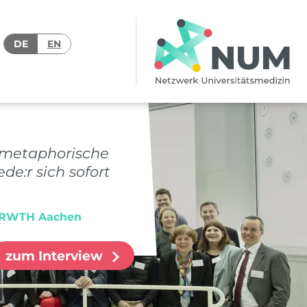
DE
EN
e metaphorische
e:r sich sofort
ik RWTH Aachen
zum Interview