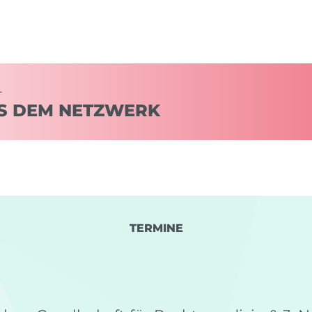
–
S DEM NETZWERK
TERMINE