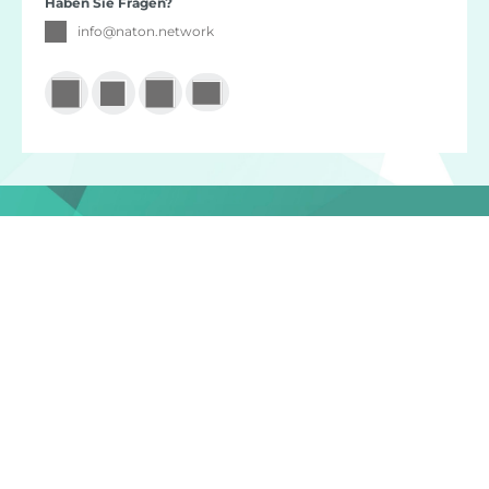
Haben Sie Fragen?
info
@
naton.network